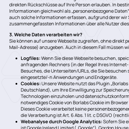
direkten Rückschlüsse auf Ihre Person erlauben. In bes
Informationen gleichwohl als „personenbezogene Daten“ 
auch solche Informationen erfassen, aufgrund derer wir Si
zusammengefassten Informationen über alle Nutzer dieser
3. Welche Daten verarbeiten wir?
Sie können auf unsere Webseite zugreifen, ohne direkt 
Mail-Adresse) anzugeben. Auch in diesem Fall müssen wi
Logfiles:
Wenn Sie diese Webseite besuchen, spei
anfragenden Rechners (in der Regel Ihres Internet
Besuches, die Unterseiten/URLs, die Sie besuchen 
eingesetzte/-n Anwendungen und Endgeräte.
Cookies:
Unsere Website nutzt das Plugin „Borlab
Deutschland), um Ihre Einwilligung zur Speicheru
Technologien einzuholen und datenschutzkonform 
notwendiges Cookie von Borlabs Cookie im Browser ge
Dieses Cookie verarbeitet keine personenbezogene
die Verarbeitung ist Art. 6 Abs. 1 lit. c DSGVO (recht
Webanalyse durch Google Analytics:
Sofern Sie e
ist Google Ireland Limited („Google“), Gordon House,